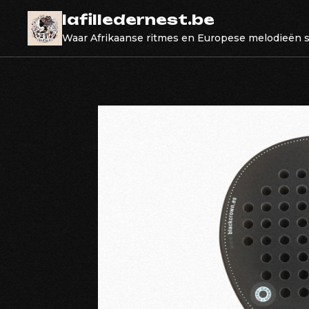
Skip
lafilledernest.be
to
Waar Afrikaanse ritmes en Europese melodieën
content