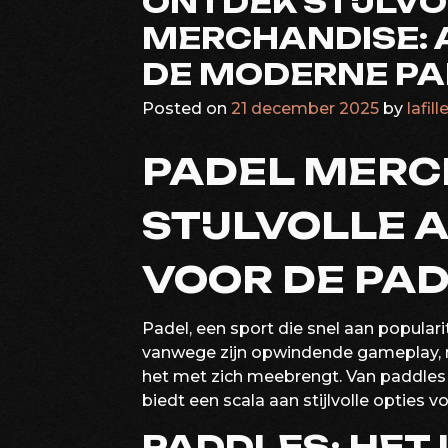
ONTDEK STIJLVO
MERCHANDISE: 
DE MODERNE PA
Posted on
21 december 2025
by
lafil
PADEL MERC
STIJLVOLLE 
VOOR DE PAD
Padel, een sport die snel aan popularite
vanwege zijn opwindende gameplay, 
het met zich meebrengt. Van paddles 
biedt een scala aan stijlvolle opties 
PADDLES: HET 