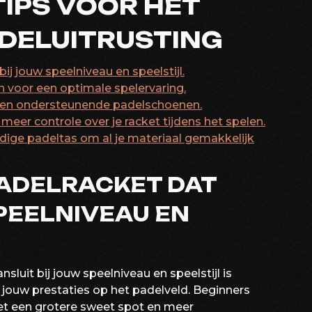
TIPS VOOR HET
ADELUITRUSTING
ij jouw speelniveau en speelstijl.
en voor een optimale spelervaring.
 en ondersteunende padelschoenen.
eer controle over je racket tijdens het spelen.
ige padeltas om al je materiaal gemakkelijk
PADELRACKET DAT
SPEELNIVEAU EN
sluit bij jouw speelniveau en speelstijl is
 jouw prestaties op het padelveld. Beginners
et een grotere sweet spot en meer