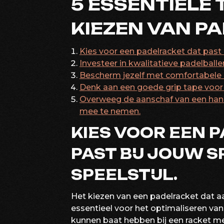
5 ESSENTIËLE 
KIEZEN VAN P
Kies voor een padelracket dat past b
Investeer in kwalitatieve padelball
Bescherm jezelf met comfortabele
Denk aan een goede grip tape voor m
Overweeg de aanschaf van een hand
mee te nemen.
KIES VOOR EEN 
PAST BIJ JOUW 
SPEELSTIJL.
Het kiezen van een padelracket dat aan
essentieel voor het optimaliseren van
kunnen baat hebben bij een racket m