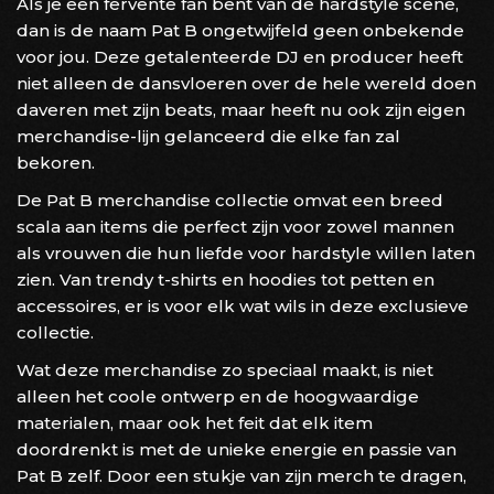
Als je een fervente fan bent van de hardstyle scene,
dan is de naam Pat B ongetwijfeld geen onbekende
voor jou. Deze getalenteerde DJ en producer heeft
niet alleen de dansvloeren over de hele wereld doen
daveren met zijn beats, maar heeft nu ook zijn eigen
merchandise-lijn gelanceerd die elke fan zal
bekoren.
De Pat B merchandise collectie omvat een breed
scala aan items die perfect zijn voor zowel mannen
als vrouwen die hun liefde voor hardstyle willen laten
zien. Van trendy t-shirts en hoodies tot petten en
accessoires, er is voor elk wat wils in deze exclusieve
collectie.
Wat deze merchandise zo speciaal maakt, is niet
alleen het coole ontwerp en de hoogwaardige
materialen, maar ook het feit dat elk item
doordrenkt is met de unieke energie en passie van
Pat B zelf. Door een stukje van zijn merch te dragen,