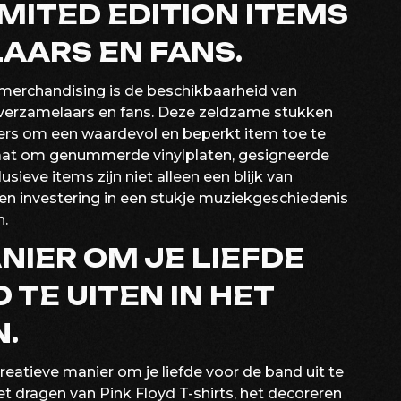
IMITED EDITION ITEMS
AARS EN FANS.
-merchandising is de beschikbaarheid van
r verzamelaars en fans. Deze zeldzame stukken
ers om een waardevol en beperkt item toe te
 gaat om genummerde vinylplaten, gesigneerde
sieve items zijn niet alleen een blijk van
n investering in een stukje muziekgeschiedenis
n.
NIER OM JE LIEFDE
 TE UITEN IN HET
N.
eatieve manier om je liefde voor de band uit te
et dragen van Pink Floyd T-shirts, het decoreren