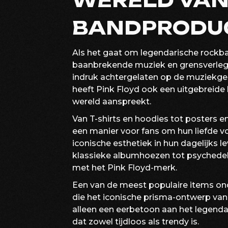
WERELD VAN
BANDPRODU
Als het gaat om legendarische rockban
baanbrekende muziek en grensverleg
indruk achtergelaten op de muziekges
heeft Pink Floyd ook een uitgebreide 
wereld aanspreekt.
Van T-shirts en hoodies tot posters 
een manier voor fans om hun liefde vo
iconische esthetiek in hun dagelijks l
klassieke albumhoezen tot psychede
met het Pink Floyd-merk.
Een van de meest populaire items onde
die het iconische prisma-ontwerp van
alleen een eerbetoon aan het legend
dat zowel tijdloos als trendy is.