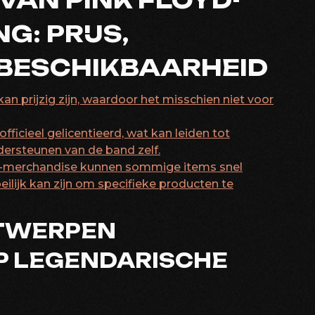
VAN PINK FLOYD-
: PRIJS,
 BESCHIKBAARHEID
 prijzig zijn, waardoor het misschien niet voor
fficieel gelicentieerd, wat kan leiden tot
dersteunen van de band zelf.
yd-merchandise kunnen sommige items snel
ilijk kan zijn om specifieke producten te
NTWERPEN
P LEGENDARISCHE