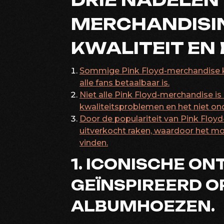
DRIE NADELEN 
MERCHANDISING
KWALITEIT EN
Sommige Pink Floyd-merchandise kan
alle fans betaalbaar is.
Niet alle Pink Floyd-merchandise is o
kwaliteitsproblemen en het niet on
Door de populariteit van Pink Flo
uitverkocht raken, waardoor het moe
vinden.
1. ICONISCHE O
GEÏNSPIREERD O
ALBUMHOEZEN.