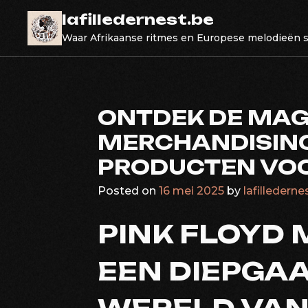
Skip
lafilledernest.be
to
Waar Afrikaanse ritmes en Europese melodieën
content
ONTDEK DE MAGI
MERCHANDISING
PRODUCTEN VOO
Posted on
16 mei 2025
by
lafillederne
PINK FLOYD
EEN DIEPGAA