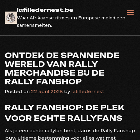
Skip
lafilledernest.be
to
Waar Afrikaanse ritmes en Europese melodieën
content
samensmelten.
ONTDEK DE SPANNENDE
WERELD VAN RALLY
MERCHANDISE BIJ DE
RALLY FANSHOP
Posted on
22 april 2025
by
lafilledernest
RALLY FANSHOP: DE PLEK
VOOR ECHTE RALLYFANS
Als je een echte rallyfan bent, dan is de Rally Fanshop
jouw ultieme bestemming voor alles wat met