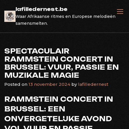
Skip
lafilledernest.be
to
Waar Afrikaanse ritmes en Europese melodieën
content
samensmelten.
SPECTACULAIR
RAMMSTEIN CONCERT IN
BRUSSEL: VUUR, PASSIE EN
MUZIKALE MAGIE
Posted on
13 november 2024
by
lafilledernest
RAMMSTEIN CONCERT IN
BRUSSEL: EEN
ONVERGETELIJKE AVOND
VOL VUUR EN PASSIE