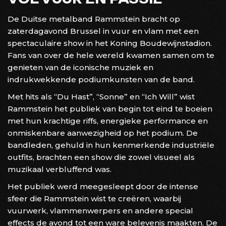
De Duitse metalband Rammstein bracht op
zaterdagavond Brussel in vuur en vlam met een
spectaculaire show in het Koning Boudewijnstadion.
Fans van over de hele wereld kwamen samen om te
genieten van de iconische muziek en
indrukwekkende podiumkunsten van de band.
Met hits als “Du Hast”, “Sonne” en “Ich Will” wist
Rammstein het publiek van begin tot eind te boeien
met hun krachtige riffs, energieke performance en
onmiskenbare aanwezigheid op het podium. De
bandleden, gehuld in hun kenmerkende industriële
outfits, brachten een show die zowel visueel als
muzikaal verbluffend was.
Het publiek werd meegesleept door de intense
sfeer die Rammstein wist te creëren, waarbij
vuurwerk, vlammenwerpers en andere special
effects de avond tot een ware belevenis maakten. De