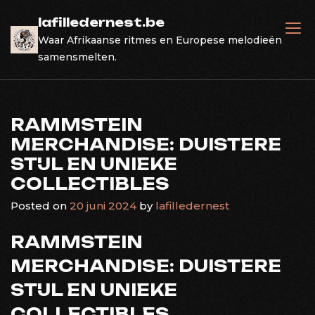
Skip
lafilledernest.be
to
Waar Afrikaanse ritmes en Europese melodieën
content
samensmelten.
RAMMSTEIN
MERCHANDISE: DUISTERE
STIJL EN UNIEKE
COLLECTIBLES
Posted on
20 juni 2024
by
lafilledernest
RAMMSTEIN
MERCHANDISE: DUISTERE
STIJL EN UNIEKE
COLLECTIBLES