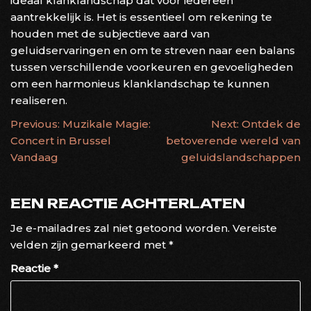
ideaal klanklandschap dat voor iedereen
aantrekkelijk is. Het is essentieel om rekening te
houden met de subjectieve aard van
geluidservaringen en om te streven naar een balans
tussen verschillende voorkeuren en gevoeligheden
om een harmonieus klanklandschap te kunnen
realiseren.
BERICHTNAVIGATIE
Previous:
Muzikale Magie:
Next:
Ontdek de
Concert in Brussel
betoverende wereld van
Vandaag
geluidslandschappen
EEN REACTIE ACHTERLATEN
Je e-mailadres zal niet getoond worden.
Vereiste
velden zijn gemarkeerd met
*
Reactie
*