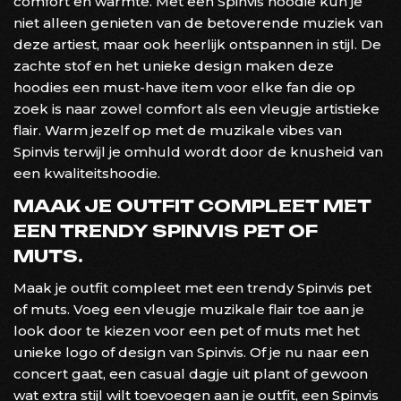
comfort en warmte. Met een Spinvis hoodie kun je
niet alleen genieten van de betoverende muziek van
deze artiest, maar ook heerlijk ontspannen in stijl. De
zachte stof en het unieke design maken deze
hoodies een must-have item voor elke fan die op
zoek is naar zowel comfort als een vleugje artistieke
flair. Warm jezelf op met de muzikale vibes van
Spinvis terwijl je omhuld wordt door de knusheid van
een kwaliteitshoodie.
MAAK JE OUTFIT COMPLEET MET
EEN TRENDY SPINVIS PET OF
MUTS.
Maak je outfit compleet met een trendy Spinvis pet
of muts. Voeg een vleugje muzikale flair toe aan je
look door te kiezen voor een pet of muts met het
unieke logo of design van Spinvis. Of je nu naar een
concert gaat, een casual dagje uit plant of gewoon
wat extra stijl wilt toevoegen aan je outfit, een Spinvis