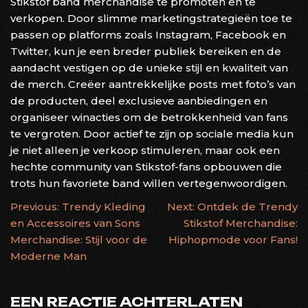
Stikstof band merchandise te promoten en te
verkopen. Door slimme marketingstrategieën toe te
passen op platforms zoals Instagram, Facebook en
Twitter, kun je een breder publiek bereiken en de
aandacht vestigen op de unieke stijl en kwaliteit van
de merch. Creëer aantrekkelijke posts met foto’s van
de producten, deel exclusieve aanbiedingen en
organiseer winacties om de betrokkenheid van fans
te vergroten. Door actief te zijn op sociale media kun
je niet alleen je verkoop stimuleren, maar ook een
hechte community van Stikstof-fans opbouwen die
trots hun favoriete band willen vertegenwoordigen.
BERICHTNAVIGATIE
Previous:
Trendy Kleding
Next:
Ontdek de Trendy
en Accessoires van Sons
Stikstof Merchandise:
Merchandise: Stijl voor de
Hiphopmode voor Fans!
Moderne Man
EEN REACTIE ACHTERLATEN