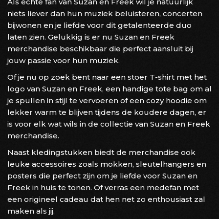
Als echte fan van Suzan en Freek wil je natuurlijk
niets liever dan hun muziek beluisteren, concerten
bijwonen en je liefde voor dit getalenteerde duo
laten zien. Gelukkig is er nu Suzan en Freek
merchandise beschikbaar die perfect aansluit bij
jouw passie voor hun muziek.
Of je nu op zoek bent naar een stoer T-shirt met het
logo van Suzan en Freek, een handige tote bag om al
je spullen in stijl te vervoeren of een cozy hoodie om
lekker warm te blijven tijdens de koudere dagen, er
is voor elk wat wils in de collectie van Suzan en Freek
merchandise.
Naast kledingstukken biedt de merchandise ook
leuke accessoires zoals mokken, sleutelhangers en
posters die perfect zijn om je liefde voor Suzan en
Freek in huis te tonen. Of verras een medefan met
een origineel cadeau dat hen net zo enthousiast zal
maken als jij.