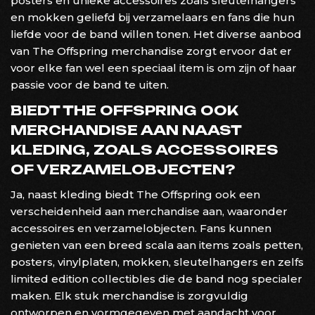
posters en unieke accessoires zoals sleutelhangers
en mokken geliefd bij verzamelaars en fans die hun
liefde voor de band willen tonen. Het diverse aanbod
van The Offspring merchandise zorgt ervoor dat er
voor elke fan wel een speciaal item is om zijn of haar
passie voor de band te uiten.
BIEDT THE OFFSPRING OOK
MERCHANDISE AAN NAAST
KLEDING, ZOALS ACCESSOIRES
OF VERZAMELOBJECTEN?
Ja, naast kleding biedt The Offspring ook een
verscheidenheid aan merchandise aan, waaronder
accessoires en verzamelobjecten. Fans kunnen
genieten van een breed scala aan items zoals petten,
posters, vinylplaten, mokken, sleutelhangers en zelfs
limited edition collectibles die de band nog specialer
maken. Elk stuk merchandise is zorgvuldig
ontworpen en vormgegeven met aandacht voor