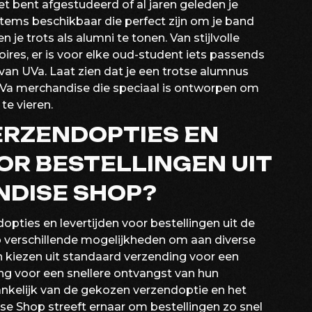
et bent afgestudeerd of al jaren geleden je
 items beschikbaar die perfect zijn om je band
 je trots als alumni te tonen. Van stijlvolle
ires, er is voor elke oud-student iets passends
 van UVa. Laat zien dat je een trotse alumnus
 UVa merchandise die speciaal is ontworpen om
te vieren.
VERZENDOPTIES EN
OR BESTELLINGEN UIT
NDISE SHOP?
opties en levertijden voor bestellingen uit de
 verschillende mogelijkheden om aan diverse
 kiezen uit standaard verzending voor een
ing voor een snellere ontvangst van hun
hankelijk van de gekozen verzendoptie en het
e Shop streeft ernaar om bestellingen zo snel