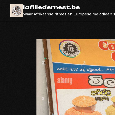
Skip
lafilledernest.be
to
Waar Afrikaanse ritmes en Europese melodieën
content