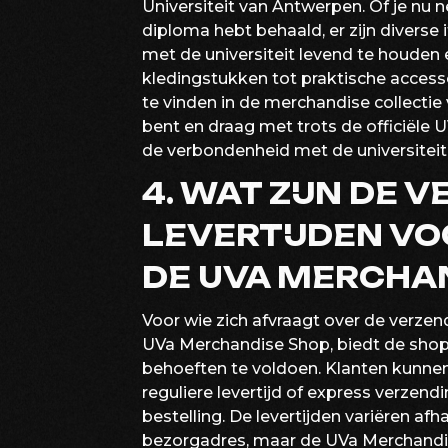
Universiteit van Antwerpen. Of je nu n
diploma hebt behaald, er zijn diverse
met de universiteit levend te houden en
kledingstukken tot praktische accesso
te vinden in de merchandise collectie
bent en draag met trots de officiële
de verbondenheid met de universiteit 
4. WAT ZIJN DE 
LEVERTIJDEN VO
DE UVA MERCHA
Voor wie zich afvraagt over de verzend
UVa Merchandise Shop, biedt de shop
behoeften te voldoen. Klanten kunnen
reguliere levertijd of express verzend
bestelling. De levertijden variëren af
bezorgadres, maar de UVa Merchandis