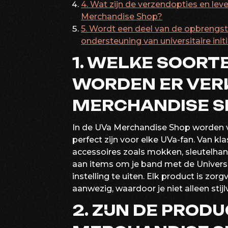
4. Wat zijn de verzendopties en leve
Merchandise Shop?
5. Wordt een deel van de opbrengst
ondersteuning van universitaire init
1. WELKE SOOR
WORDEN ER VERK
MERCHANDISE S
In de UVa Merchandise Shop worden v
perfect zijn voor elke UVa-fan. Van kl
accessoires zoals mokken, sleutelhan
aan items om je band met de Universit
instelling te uiten. Elk product is z
aanwezig, waardoor je niet alleen stijlv
2. ZIJN DE PROD