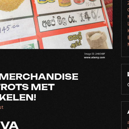
 MERCHANDISE
TROTS MET
IKELEN!
st
UVA