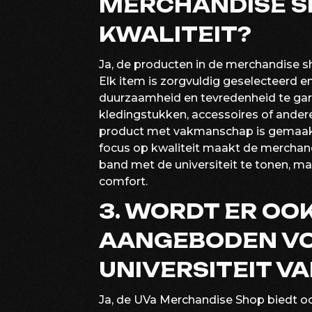
MERCHANDISE S
KWALITEIT?
Ja, de producten in de merchandise sh
Elk item is zorgvuldig geselecteerd
duurzaamheid en tevredenheid te gara
kledingstukken, accessoires of ander
product met vakmanschap is gemaakt 
focus op kwaliteit maakt de merchand
band met de universiteit te tonen, m
comfort.
3. WORDT ER OO
AANGEBODEN VO
UNIVERSITEIT V
Ja, de UVa Merchandise Shop biedt o