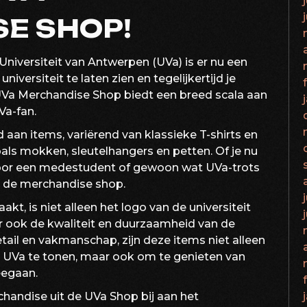
E SHOP!
Universiteit van Antwerpen (UVa) is er nu een
versiteit te laten zien en tegelijkertijd je
e UVa Merchandise Shop biedt een breed scala aan
Va-fan.
 aan items, variërend van klassieke T-shirts en
als mokken, sleutelhangers en petten. Of je nu
voor een medestudent of gewoon wat UVa-trots
 in de merchandise shop.
t, is niet alleen het logo van de universiteit
ar ook de kwaliteit en duurzaamheid van de
il en vakmanschap, zijn deze items niet alleen
UVa te tonen, maar ook om te genieten van
eegaan.
handise uit de UVa Shop bij aan het