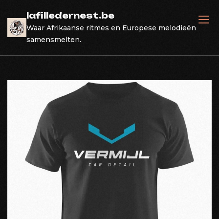
Skip
lafilledernest.be
to
Waar Afrikaanse ritmes en Europese melodieën
content
samensmelten.