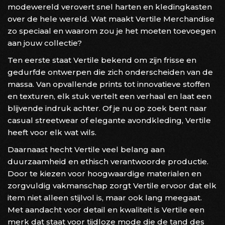
modewereld verovert snel harten en kledingkasten
over de hele wereld. Wat maakt Vertile Merchandise
zo speciaal en waarom zou je het moeten toevoegen
aan jouw collectie?
Ten eerste staat Vertile bekend om zijn frisse en
gedurfde ontwerpen die zich onderscheiden van de
massa. Van opvallende prints tot innovatieve stoffen
en texturen, elk stuk vertelt een verhaal en laat een
blijvende indruk achter. Of je nu op zoek bent naar
casual streetwear of elegante avondkleding, Vertile
heeft voor elk wat wils.
Daarnaast hecht Vertile veel belang aan
duurzaamheid en ethisch verantwoorde productie.
Door te kiezen voor hoogwaardige materialen en
zorgvuldig vakmanschap zorgt Vertile ervoor dat elk
item niet alleen stijlvol is, maar ook lang meegaat.
Met aandacht voor detail en kwaliteit is Vertile een
merk dat staat voor tijdloze mode die de tand des