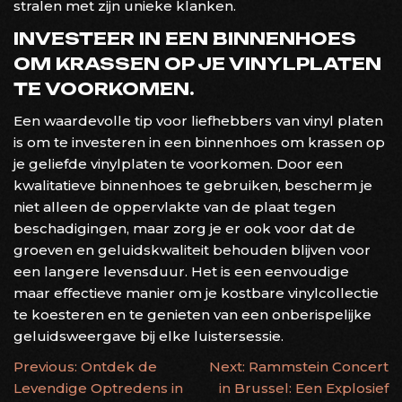
stralen met zijn unieke klanken.
INVESTEER IN EEN BINNENHOES
OM KRASSEN OP JE VINYLPLATEN
TE VOORKOMEN.
Een waardevolle tip voor liefhebbers van vinyl platen
is om te investeren in een binnenhoes om krassen op
je geliefde vinylplaten te voorkomen. Door een
kwalitatieve binnenhoes te gebruiken, bescherm je
niet alleen de oppervlakte van de plaat tegen
beschadigingen, maar zorg je er ook voor dat de
groeven en geluidskwaliteit behouden blijven voor
een langere levensduur. Het is een eenvoudige
maar effectieve manier om je kostbare vinylcollectie
te koesteren en te genieten van een onberispelijke
geluidsweergave bij elke luistersessie.
BERICHTNAVIGATIE
Previous:
Ontdek de
Next:
Rammstein Concert
Levendige Optredens in
in Brussel: Een Explosief