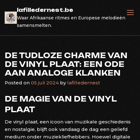
Skip
lafilledernest.be
to
Waar Afrikaanse ritmes en Europese melodieën
content
samensmelten.
DE TIJDLOZE CHARME VAN
DE VINYL PLAAT: EEN ODE
AAN ANALOGE KLANKEN
Posted on
05 juli 2024
by
lafilledernest
DE MAGIE VAN DE VINYL
PLAAT
De vinyl plaat, een icoon van muzikale geschiedenis
en nostalgie, blijft ook vandaag de dag een geliefd
medium onder muziekliefhebbers. Hoewel digitale