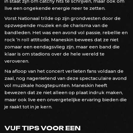
in staat zijn om catchy hits te schrijven, maar ook om
live een ongekende energie neer te zetten.
Vorst Nationaal trilde op zijn grondvesten door de
opzwepende muziek en de charisma van de
bandleden. Het was een avond vol passie, rebellie en
rock ’n roll attitude. Maneskin bewees dat ze niet
zomaar een eendagsvlieg zijn, maar een band die
klaar is om stadions over de hele wereld te
veroveren.
Na afloop van het concert verlieten fans voldaan de
zaal, nog nagenietend van deze spectaculaire avond
vol muzikale hoogtepunten. Maneskin heeft
bewezen dat ze niet alleen op plaat indruk maken,
maar ook live een onvergetelijke ervaring bieden die
je raakt tot in je kern.
VIJF TIPS VOOR EEN