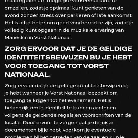
maatregelen om mogelijke verkeersdrukte te
omzeilen, zodat je optimaal kunt genieten van de
avond zonder stress over parkeren of late aankomst.
Het is altijd beter om goed voorbereid te zijn, zodat je
volledig kunt opgaan in de muzikale ervaring van
Maneskin in Vorst Nationaal.
ZORG ERVOOR DAT JE DE GELDIGE
IDENTITEITSBEWIJZEN BIJ JE HEBT
VOOR TOEGANG TOT VORST
NATIONAAL.
Zorg ervoor dat je de geldige identiteitsbewijzen bij
je hebt wanneer je Vorst Nationaal bezoekt om
toegang te krijgen tot het evenement. Het is
belangrijk om je identiteit te kunnen aantonen
volgens de geldende regels en voorschriften van de
locatie. Door ervoor te zorgen dat je de juiste
documenten bij je hebt, voorkom je eventuele
problemen bij het betreden van de zaal en kun je