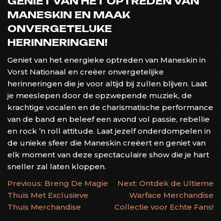
GENIET VAN HET OPTREDEN VAN
MANESKIN EN MAAK
ONVERGETELIJKE
HERINNERINGEN!
Geniet van het energieke optreden van Maneskin in
Vorst Nationaal en creëer onvergetelijke
herinneringen die je voor altijd bij zullen blijven. Laat
je meeslepen door de opzwepende muziek, de
krachtige vocalen en de charismatische performance
van de band en beleef een avond vol passie, rebellie
en rock ’n roll attitude. Laat jezelf onderdompelen in
de unieke sfeer die Maneskin creëert en geniet van
elk moment van deze spectaculaire show die je hart
sneller zal laten kloppen.
BERICHTNAVIGATIE
Previous:
Breng De Magie
Next:
Ontdek de Ultieme
Thuis Met Exclusieve
Warface Merchandise
Thuis Merchandise
Collectie voor Echte Fans!