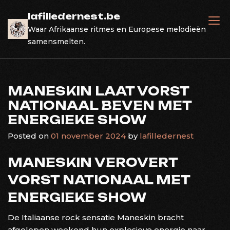
Skip
lafilledernest.be
to
Waar Afrikaanse ritmes en Europese melodieën
content
samensmelten.
MANESKIN LAAT VORST
NATIONAAL BEVEN MET
ENERGIEKE SHOW
Posted on
01 november 2024
by
lafilledernest
MANESKIN VEROVERT
VORST NATIONAAL MET
ENERGIEKE SHOW
De Italiaanse rock sensatie Maneskin bracht
afgelopen weekend hun explosieve energie naar