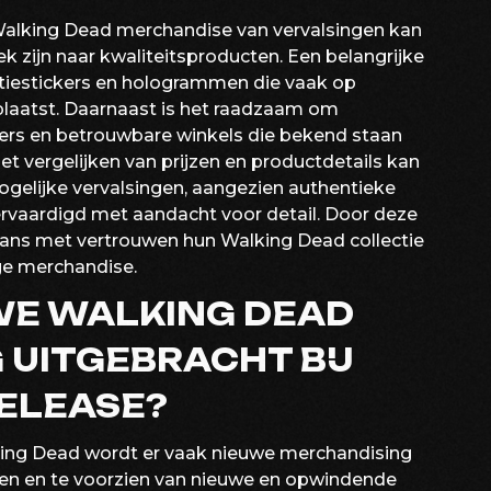
Walking Dead merchandise van vervalsingen kan
ek zijn naar kwaliteitsproducten. Een belangrijke
centiestickers en hologrammen die vaak op
laatst. Daarnaast is het raadzaam om
ers en betrouwbare winkels die bekend staan
et vergelijken van prijzen en productdetails kan
mogelijke vervalsingen, aangezien authentieke
rvaardigd met aandacht voor detail. Door deze
fans met vertrouwen hun Walking Dead collectie
ge merchandise.
WE WALKING DEAD
UITGEBRACHT BIJ
ELEASE?
lking Dead wordt er vaak nieuwe merchandising
ssen en te voorzien van nieuwe en opwindende