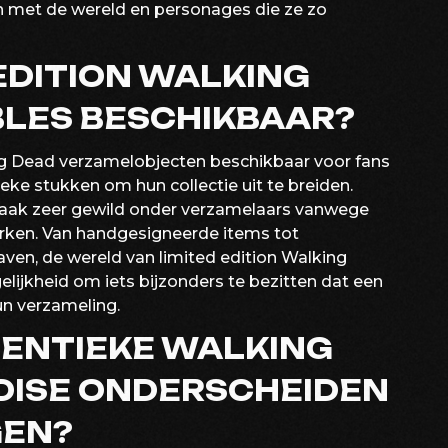
n met de wereld en personages die ze zo
 EDITION WALKING
BLES BESCHIKBAAR?
king Dead verzamelobjecten beschikbaar voor fans
ieke stukken om hun collectie uit te breiden.
n vaak zeer gewild onder verzamelaars vanwege
rken. Van handgesigneerde items tot
ven, de wereld van limited edition Walking
ijkheid om iets bijzonders te bezitten dat een
n verzameling.
HENTIEKE WALKING
ISE ONDERSCHEIDEN
GEN?