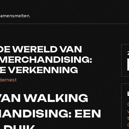
 samensmelten.
DE WERELD VAN
MERCHANDISING:
E VERKENNING
edernest
VAN WALKING
ANDISING: EEN