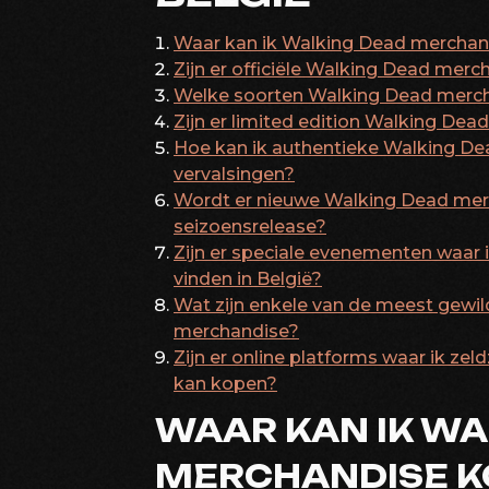
Waar kan ik Walking Dead merchan
Zijn er officiële Walking Dead merc
Welke soorten Walking Dead mercha
Zijn er limited edition Walking Dea
Hoe kan ik authentieke Walking D
vervalsingen?
Wordt er nieuwe Walking Dead merc
seizoensrelease?
Zijn er speciale evenementen waar
vinden in België?
Wat zijn enkele van de meest gewi
merchandise?
Zijn er online platforms waar ik z
kan kopen?
WAAR KAN IK WA
MERCHANDISE K