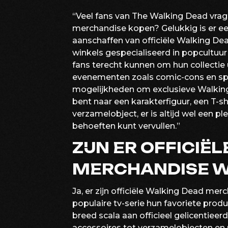
“Veel fans van The Walking Dead vrag
merchandise kopen? Gelukkig is er ee
aanschaffen van officiële Walking Dea
winkels gespecialiseerd in popcultuur
fans terecht kunnen om hun collectie 
evenementen zoals comic-cons en spe
mogelijkheden om exclusieve Walking 
bent naar een karakterfiguur, een T-sh
verzamelobject, er is altijd wel een 
behoeften kunt vervullen.”
ZIJN ER OFFICIË
MERCHANDISE WI
Ja, er zijn officiële Walking Dead mer
populaire tv-serie hun favoriete pro
breed scala aan officieel gelicentiee
accessoires tot verzamelobjecten en