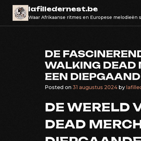
Skip
lafilledernest.be
to
Waar Afrikaanse ritmes en Europese melodieën
content
DE FASCINEREN
WALKING DEAD 
EEN DIEPGAAND
Posted on
31 augustus 2024
by
lafill
DE WERELD 
DEAD MERCH