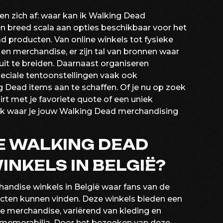
en zich af: waar kan ik Walking Dead
n breed scala aan opties beschikbaar voor het
d producten. Van online winkels tot fysieke
 en merchandise, er zijn tal van bronnen waar
uit te breiden. Daarnaast organiseren
ciale tentoonstellingen vaak ook
Dead items aan te schaffen. Of je nu op zoek
irt met je favoriete quote of een uniek
plek waar je jouw Walking Dead merchandising
LE WALKING DEAD
NKELS IN BELGIË?
chandise winkels in België waar fans van de
ducten kunnen vinden. Deze winkels bieden een
rde merchandise, variërend van kleding en
 memorabilia. Door het bezoeken van deze