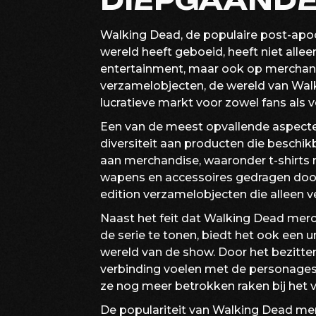
DIEPGAANDE
Walking Dead, de populaire post-apoca
wereld heeft geboeid, heeft niet all
entertainment, maar ook op merchandi
verzamelobjecten, de wereld van Wal
lucratieve markt voor zowel fans als 
Een van de meest opvallende aspecte
diversiteit aan producten die beschikb
aan merchandise, waaronder t-shirts m
wapens en accessoires gedragen door 
edition verzamelobjecten die alleen ve
Naast het feit dat Walking Dead merch
de serie te tonen, biedt het ook een
wereld van de show. Door het bezitt
verbinding voelen met de personages
ze nog meer betrokken raken bij het v
De populariteit van Walking Dead mer