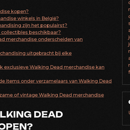
dise kopen?
handise winkels in België?
ndising zijn het populairst?
d collectibles beschikbaar?
ead merchandise onderscheiden van
handising uitgebracht bij elke
 ik exclusieve Walking Dead merchandise kan
lde items onder verzamelaars van Walking Dead
eldzame of vintage Walking Dead merchandise
LKING DEAD
OPEN?