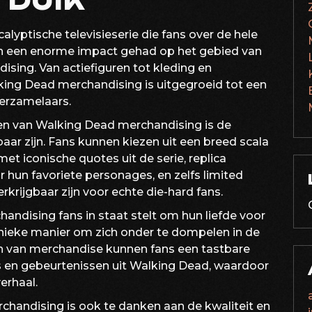
 DUIK
lyptische televisieserie die fans over de hele
een een enorme impact gehad op het gebied van
sing. Van actiefiguren tot kleding en
king Dead merchandising is uitgegroeid tot een
verzamelaars.
n van Walking Dead merchandising is de
aar zijn. Fans kunnen kiezen uit een breed scala
et iconische quotes uit de serie, replica
hun favoriete personages, en zelfs limited
rkrijgbaar zijn voor echte die-hard fans.
andising fans in staat stelt om hun liefde voor
 unieke manier om zich onder te dompelen in de
en van merchandise kunnen fans een tastbare
 en gebeurtenissen uit Walking Dead, waardoor
erhaal.
chandising is ook te danken aan de kwaliteit en