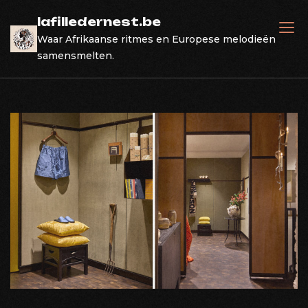
Skip
lafilledernest.be
to
Waar Afrikaanse ritmes en Europese melodieën
content
samensmelten.