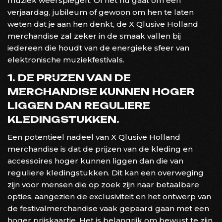
muziek weerspiegelt. Of het nu gaat om een
verjaardag, jubileum of gewoon om hen te laten
weten dat je aan hen denkt, de X Qlusive Holland
merchandise zal zeker in de smaak vallen bij
iedereen die houdt van de energieke sfeer van
elektronische muziekfestivals.
1. DE PRIJZEN VAN DE
MERCHANDISE KUNNEN HOGER
LIGGEN DAN REGULIERE
KLEDINGSTUKKEN.
Een potentieel nadeel van X Qlusive Holland
merchandise is dat de prijzen van de kleding en
accessoires hoger kunnen liggen dan die van
reguliere kledingstukken. Dit kan een overweging
zijn voor mensen die op zoek zijn naar betaalbare
opties, aangezien de exclusiviteit en het ontwerp van
de festivalmerchandise vaak gepaard gaan met een
hoger prijskaartje. Het is belangrijk om bewust te zijn