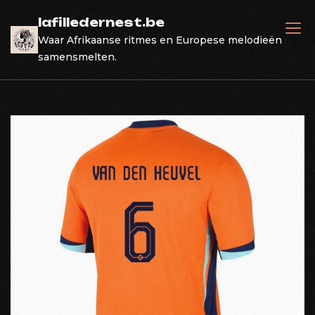
Skip
lafilledernest.be
to
Waar Afrikaanse ritmes en Europese melodieën
content
samensmelten.