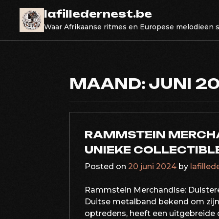
Skip
lafilledernest.be
to
Waar Afrikaanse ritmes en Europese melodieën
content
MAAND:
JUNI 2
RAMMSTEIN MERCHAN
UNIEKE COLLECTIBL
Posted on
20 juni 2024
by
lafille
Rammstein Merchandise: Duistere 
Duitse metalband bekend om zijn 
optredens, heeft een uitgebreide 