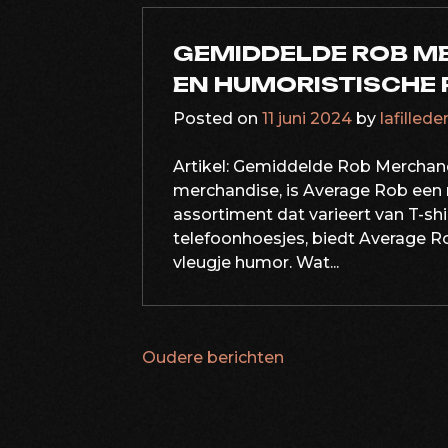
GEMIDDELDE ROB ME
EN HUMORISTISCHE
Posted on
11 juni 2024
by
lafillede
Artikel: Gemiddelde Rob Merchand
merchandise, is Average Rob een 
assortiment dat varieert van T-sh
telefoonhoesjes, biedt Average R
vleugje humor. Wat...
Oudere berichten
BERICHTNAVIG