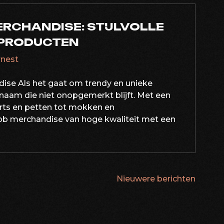
RCHANDISE: STIJLVOLLE
 PRODUCTEN
rnest
ise Als het gaat om trendy en unieke
naam die niet onopgemerkt blijft. Met een
irts en petten tot mokken en
ob merchandise van hoge kwaliteit met een
Nieuwere berichten
ATIE