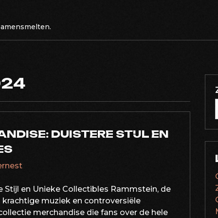
 samensmelten.
024
DISE: DUISTERE STIJL EN
ES
dernest
Stijl en Unieke Collectibles Rammstein, de
krachtige muziek en controversiële
collectie merchandise die fans over de hele