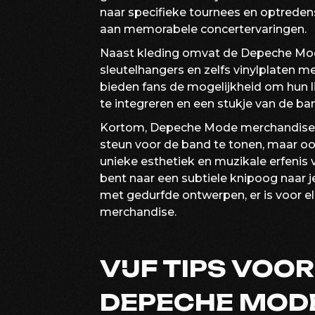
naar specifieke tournees en optredens
aan memorabele concertervaringen.
Naast kleding omvat de Depeche Mod
sleutelhangers en zelfs vinylplaten
bieden fans de mogelijkheid om hun l
te integreren en een stukje van de ba
Kortom, Depeche Mode merchandise is
steun voor de band te tonen, maar o
unieke esthetiek en muzikale erfenis 
bent naar een subtiele knipoog naar 
met gedurfde ontwerpen, er is voor e
merchandise.
VIJF TIPS VOO
DEPECHE MODE