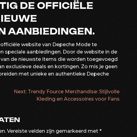
IG DE OFFICIËLE
NIEUWE
N AANBIEDINGEN.
 officiële website van Depeche Mode te
 speciale aanbiedingen. Door de website in de
te van de nieuwste items die worden toegevoegd
van exclusieve deals en kortingen. Zo mis je geen
 breiden met unieke en authentieke Depeche
Next:
Trendy Fource Merchandise: Stijlvolle
ATIE
Kleding en Accessoires voor Fans
LATEN
en.
Vereiste velden zijn gemarkeerd met
*