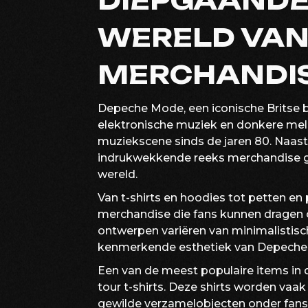
DIEPGAANDE 
WERELD VAN
MERCHANDI
Depeche Mode, een iconische Britse b
elektronische muziek en donkere mel
muziekscene sinds de jaren 80. Naast
indrukwekkende reeks merchandise gecr
wereld.
Van t-shirts en hoodies tot petten e
merchandise die fans kunnen dragen o
ontwerpen variëren van minimalistisch
kenmerkende esthetiek van Depeche
Een van de meest populaire items in 
tour t-shirts. Deze shirts worden vaak
gewilde verzamelobjecten onder fans.