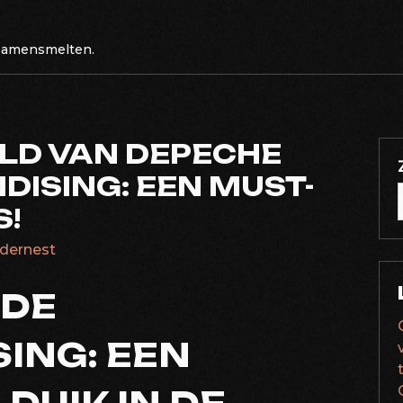
 samensmelten.
ELD VAN DEPECHE
ISING: EEN MUST-
S!
ledernest
ODE
ING: EEN