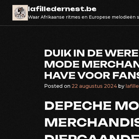
Skip
lafilledernest.be
to
Waar Afrikaanse ritmes en Europese melodieën
content
DUIK IN DE WER
MODE MERCHAND
HAVE VOOR FAN
Posted on
22 augustus 2024
by
lafil
DEPECHE M
MERCHANDIS