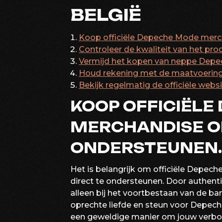
BELGIË
Koop officiële Depeche Mode merc
Controleer de kwaliteit van het pro
Vermijd het kopen van neppe Dep
Houd rekening met de maatvoering b
Bekijk regelmatig de officiële web
KOOP OFFICIËLE
MERCHANDISE O
ONDERSTEUNEN.
Het is belangrijk om officiële Depe
direct te ondersteunen. Door authenti
alleen bij het voortbestaan van de ba
oprechte liefde en steun voor Depech
een geweldige manier om jouw verbond