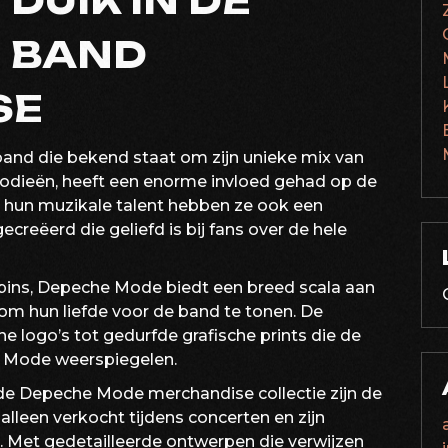
DUIK IN DE
 BAND
SE
and die bekend staat om zijn unieke mix van
odieën, heeft een enorme invloed gehad op de
 hun muzikale talent hebben ze ook een
eëerd die geliefd is bij fans over de hele
n pins, Depeche Mode biedt een breed scala aan
m hun liefde voor de band te tonen. De
e logo’s tot gedurfde grafische prints die de
 Mode weerspiegelen.
de Depeche Mode merchandise collectie zijn de
 alleen verkocht tijdens concerten en zijn
 Met gedetailleerde ontwerpen die verwijzen