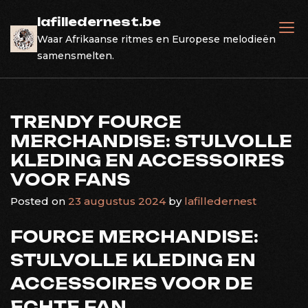
Skip
lafilledernest.be
to
Waar Afrikaanse ritmes en Europese melodieën
content
samensmelten.
TRENDY FOURCE
MERCHANDISE: STIJLVOLLE
KLEDING EN ACCESSOIRES
VOOR FANS
Posted on
23 augustus 2024
by
lafilledernest
FOURCE MERCHANDISE:
STIJLVOLLE KLEDING EN
ACCESSOIRES VOOR DE
ECHTE FAN