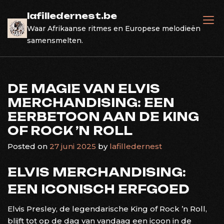
Skip
lafilledernest.be
to
Waar Afrikaanse ritmes en Europese melodieën
content
samensmelten.
DE MAGIE VAN ELVIS
MERCHANDISING: EEN
EERBETOON AAN DE KING
OF ROCK ’N ROLL
Posted on
27 juni 2025
by
lafilledernest
ELVIS MERCHANDISING:
EEN ICONISCH ERFGOED
Elvis Presley, de legendarische King of Rock ’n Roll,
blijft tot op de dag van vandaag een icoon in de