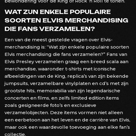
bewondering voor de King of Rock ’n Roll te tonen.
WAT ZIJN ENKELE POPULAIRE
SOORTEN ELVIS MERCHANDISING
DIE FANS VERZAMELEN?
Een van de meest gestelde vragen over Elvis-
merchandising is: “Wat zijn enkele populaire soorten
Elvis merchandising die fans verzamelen?” Fans van
Elvis Presley verzamelen graag een breed scala aan
merchandise, waaronder t-shirts met iconische
afbeeldingen van de King, replica’s van zijn bekende
jumpsuits, verzamelbare vinylplaten en cd’s met zijn
grootste hits, memorabilia van zijn legendarische
concerten en films, en zelfs limited edition items
zoals gesigneerde foto’s en exclusieve
verzamelobjecten. Deze items vormen niet alleen
een eerbetoon aan het leven en de carrière van Elvis,
maar ook een waardevolle toevoeging aan elke fan’s
collectie.