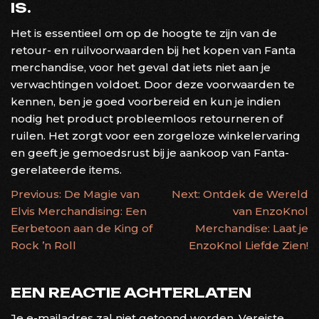
IS.
Het is essentieel om op de hoogte te zijn van de
retour- en ruilvoorwaarden bij het kopen van Fanta
merchandise, voor het geval dat iets niet aan je
verwachtingen voldoet. Door deze voorwaarden te
kennen, ben je goed voorbereid en kun je indien
nodig het product probleemloos retourneren of
ruilen. Het zorgt voor een zorgeloze winkelervaring
en geeft je gemoedsrust bij je aankoop van Fanta-
gerelateerde items.
BERICHTNAVIGATIE
Previous:
De Magie van
Next:
Ontdek de Wereld
Elvis Merchandising: Een
van EnzoKnol
Eerbetoon aan de King of
Merchandise: Laat je
Rock ’n Roll
EnzoKnol Liefde Zien!
EEN REACTIE ACHTERLATEN
Je e-mailadres zal niet getoond worden.
Vereiste