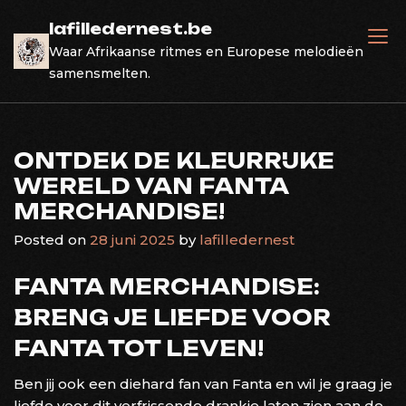
Skip
lafilledernest.be
to
Waar Afrikaanse ritmes en Europese melodieën
content
samensmelten.
ONTDEK DE KLEURRIJKE
WERELD VAN FANTA
MERCHANDISE!
Posted on
28 juni 2025
by
lafilledernest
FANTA MERCHANDISE:
BRENG JE LIEFDE VOOR
FANTA TOT LEVEN!
Ben jij ook een diehard fan van Fanta en wil je graag je
liefde voor dit verfrissende drankje laten zien aan de