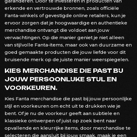
garanderen. Door te investeren in producten van
erkende en vertrouwde bronnen, zoals officiële
Fanta-winkels of gevestigde online retailers, kun je
ervoor zorgen dat je hoogwaardige en authentieke
merchandise ontvangt die voldoet aan jouw
verwachtingen. Op die manier geniet je niet alleen
van stijlvolle Fanta-items, maar ook van duurzame en
goed gemaakte producten die jouw liefde voor dit
bruisende merk op de juiste manier weerspiegelen.
KIES MERCHANDISE DIE PAST BIJ
JOUW PERSOONLIJKE STIJL EN
VOORKEUREN.
Kies Fanta merchandise die past bij jouw persoonlijke
stijl en voorkeuren om echt uit te drukken wie je
bent. Of je nu de voorkeur geeft aan subtiele en
klassieke ontwerpen of juist op zoek bent naar
opvallende en kleurrijke items, door merchandise te
selecteren die aansluit bij jouw smaak, maak je een