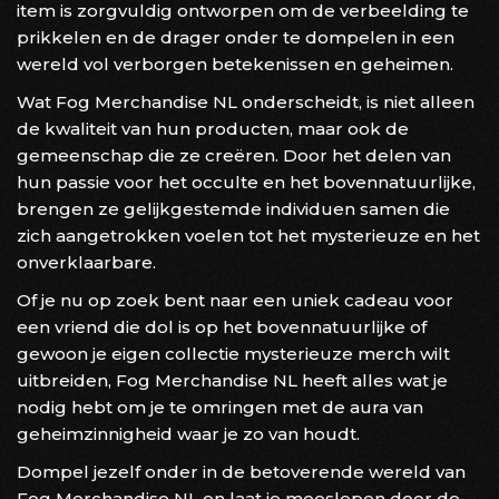
item is zorgvuldig ontworpen om de verbeelding te
prikkelen en de drager onder te dompelen in een
wereld vol verborgen betekenissen en geheimen.
Wat Fog Merchandise NL onderscheidt, is niet alleen
de kwaliteit van hun producten, maar ook de
gemeenschap die ze creëren. Door het delen van
hun passie voor het occulte en het bovennatuurlijke,
brengen ze gelijkgestemde individuen samen die
zich aangetrokken voelen tot het mysterieuze en het
onverklaarbare.
Of je nu op zoek bent naar een uniek cadeau voor
een vriend die dol is op het bovennatuurlijke of
gewoon je eigen collectie mysterieuze merch wilt
uitbreiden, Fog Merchandise NL heeft alles wat je
nodig hebt om je te omringen met de aura van
geheimzinnigheid waar je zo van houdt.
Dompel jezelf onder in de betoverende wereld van
Fog Merchandise NL en laat je meeslepen door de