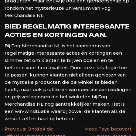
producten, maar bouw je ook een gemeenschap op
rondom het mysterieuze universum van Fog
Merchandise NL.
BIED REGELMATIG INTERESSANTE
ACTIES EN KORTINGEN AAN.
Bij Fog Merchandise NL is het aanbieden van
regelmatige interessante acties en kortingen een
slimme zet om klanten te blijven boeien en te
belonen voor hun loyaliteit. Door deze strategie toe
te passen, kunnen klanten niet alleen genieten van
de mystieke producten die de winkel te bieden
heeft, maar ook profiteren van speciale aanbiedingen
en prijsverlagingen die het winkelen bij Fog
Merchandise NL nog aantrekkelijker maken. Het is
een win-winsituatie waarbij zowel de klanten als de
winkel zelf er baat bij hebben.
BERICHTNAVIGATIE
Previous:
Ontdek de
Next:
Tayc betovert