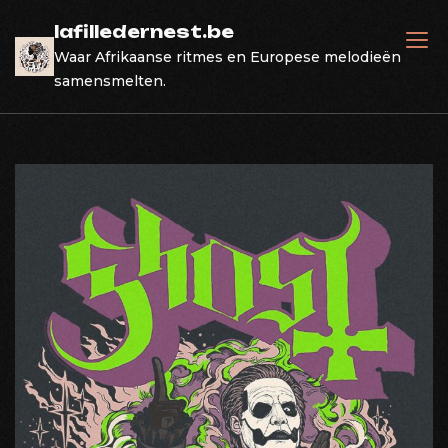
Skip
lafilledernest.be
to
Waar Afrikaanse ritmes en Europese melodieën
content
samensmelten.