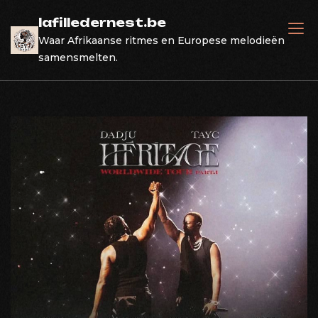
Skip
lafilledernest.be
to
Waar Afrikaanse ritmes en Europese melodieën
content
samensmelten.