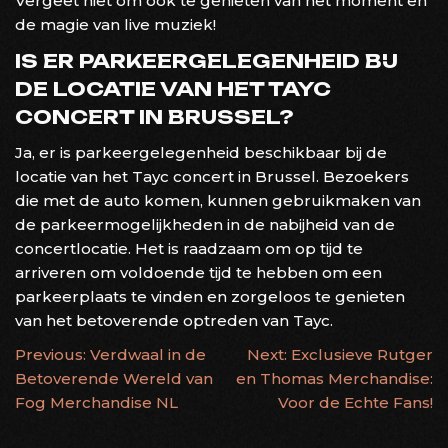
Vergeet niet om ook te genieten van het moment en
de magie van live muziek!
IS ER PARKEERGELEGENHEID BIJ
DE LOCATIE VAN HET TAYC
CONCERT IN BRUSSEL?
Ja, er is parkeergelegenheid beschikbaar bij de
locatie van het Tayc concert in Brussel. Bezoekers
die met de auto komen, kunnen gebruikmaken van
de parkeermogelijkheden in de nabijheid van de
concertlocatie. Het is raadzaam om op tijd te
arriveren om voldoende tijd te hebben om een
parkeerplaats te vinden en zorgeloos te genieten
van het betoverende optreden van Tayc.
BERICHTNAVIGATIE
Previous:
Verdwaal in de
Next:
Exclusieve Rutger
Betoverende Wereld van
en Thomas Merchandise:
Fog Merchandise NL
Voor de Echte Fans!