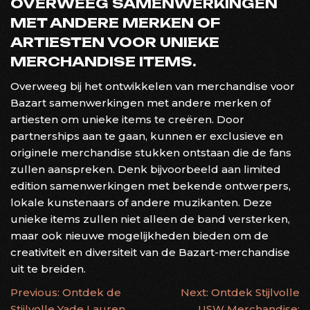
OVERWEEG SAMENWERKINGEN
MET ANDERE MERKEN OF
ARTIESTEN VOOR UNIEKE
MERCHANDISE ITEMS.
Overweeg bij het ontwikkelen van merchandise voor
Bazart samenwerkingen met andere merken of
artiesten om unieke items te creëren. Door
partnerships aan te gaan, kunnen er exclusieve en
originele merchandise stukken ontstaan die de fans
zullen aanspreken. Denk bijvoorbeeld aan limited
edition samenwerkingen met bekende ontwerpers,
lokale kunstenaars of andere muzikanten. Deze
unieke items zullen niet alleen de band versterken,
maar ook nieuwe mogelijkheden bieden om de
creativiteit en diversiteit van de Bazart-merchandise
uit te breiden.
BERICHTNAVIGATIE
Previous:
Ontdek de
Next:
Ontdek Stijlvolle
Stijlvolle Yade Lauren
USW Merchandise: