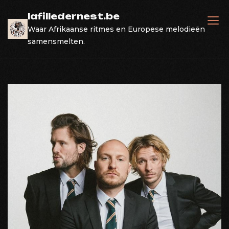
Skip
lafilledernest.be
to
Waar Afrikaanse ritmes en Europese melodieën
content
samensmelten.