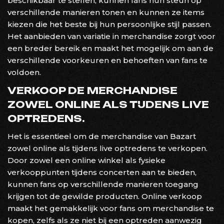
beschikbaar te stellen, kunnen fans hun steun op
verschillende manieren tonen en kunnen ze items
kiezen die het beste bij hun persoonlijke stijl passen.
Het aanbieden van variatie in merchandise zorgt voor
een breder bereik en maakt het mogelijk om aan de
verschillende voorkeuren en behoeften van fans te
voldoen.
VERKOOP DE MERCHANDISE
ZOWEL ONLINE ALS TIJDENS LIVE
OPTREDENS.
Het is essentieel om de merchandise van Bazart
zowel online als tijdens live optredens te verkopen.
Door zowel een online winkel als fysieke
verkooppunten tijdens concerten aan te bieden,
kunnen fans op verschillende manieren toegang
krijgen tot de gewilde producten. Online verkoop
maakt het gemakkelijk voor fans om merchandise te
kopen, zelfs als ze niet bij een optreden aanwezig