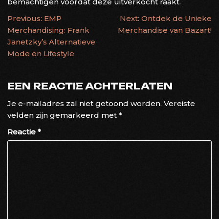
bemachtigen voordat deze uitverkocht raakt.
BERICHTNAVIGATIE
Previous:
EMP
Next:
Ontdek de Unieke
Merchandising: Frank
Merchandise van Bazart!
Janetzky’s Alternatieve
Mode en Lifestyle
EEN REACTIE ACHTERLATEN
Je e-mailadres zal niet getoond worden.
Vereiste
velden zijn gemarkeerd met
*
Reactie
*