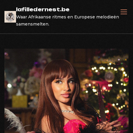
Skip
lafilledernest.be
to
Waar Afrikaanse ritmes en Europese melodieën
content
samensmelten.