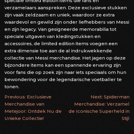
speciale limited edition items die fans en
verzamelaars aanspreken. Deze exclusieve stukken
zijn vaak zeldzaam en uniek, waardoor ze extra
waardevol en gewild zijn onder liefhebbers van Messi
en zijn legacy. Van gesigneerde memorabilia tot
speciale uitgaven van kledingstukken en
accessoires, de limited edition items voegen een
extra dimensie toe aan de al indrukwekkende
collectie van Messi merchandise. Het jagen op deze
bijzondere items kan een spannende ervaring zijn
voor fans die op zoek zijn naar iets speciaals om hun
bewondering voor de legendarische voetballer te
tonen.
BERICHTNAVIGATIE
Previous:
Exclusieve
Next:
Spiderman
Merchandise van
Merchandise: Verzamel
Metejoor: Ontdek Nu de
de Iconische Superheld in
Unieke Collectie!
Stijl