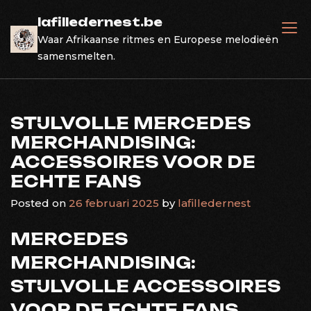
Skip
lafilledernest.be
to
Waar Afrikaanse ritmes en Europese melodieën
content
samensmelten.
STIJLVOLLE MERCEDES
MERCHANDISING:
ACCESSOIRES VOOR DE
ECHTE FANS
Posted on
26 februari 2025
by
lafilledernest
MERCEDES
MERCHANDISING:
STIJLVOLLE ACCESSOIRES
VOOR DE ECHTE FANS