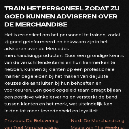
TRAIN HET PERSONEEL ZODAT ZIJ
GOED KUNNEN ADVISEREN OVER
DE MERCHANDISE
Het is essentieel om het personeel te trainen, zodat
zij goed geïnformeerd en bekwaam zijn in het
adviseren over de Mercedes
merchandisingproducten. Door een grondige kennis
van de verschillende items en hun kenmerken te
hebben, kunnen zij klanten op een professionele
manier begeleiden bij het maken van de juiste
keuzes die aansluiten bij hun behoeften en
voorkeuren. Een goed opgeleid team draagt bij aan
een positieve winkelervaring en versterkt de band
tussen klanten en het merk, wat uiteindelijk kan
leiden tot meer tevredenheid en loyaliteit.
BERICHTNAVIGATIE
Previous:
De Betovering
Next:
De Merchandising
van Tool Merchandising:
Magie van The Weeknd: