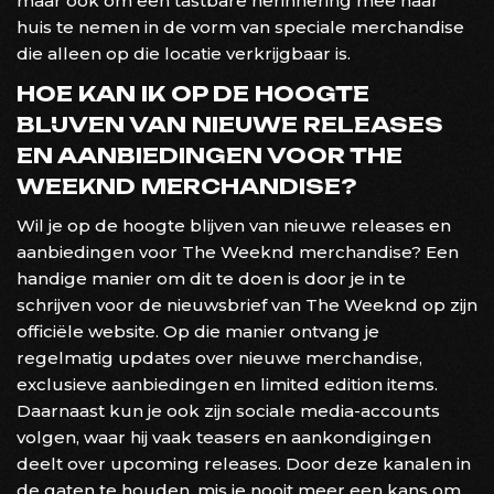
maar ook om een tastbare herinnering mee naar
huis te nemen in de vorm van speciale merchandise
die alleen op die locatie verkrijgbaar is.
HOE KAN IK OP DE HOOGTE
BLIJVEN VAN NIEUWE RELEASES
EN AANBIEDINGEN VOOR THE
WEEKND MERCHANDISE?
Wil je op de hoogte blijven van nieuwe releases en
aanbiedingen voor The Weeknd merchandise? Een
handige manier om dit te doen is door je in te
schrijven voor de nieuwsbrief van The Weeknd op zijn
officiële website. Op die manier ontvang je
regelmatig updates over nieuwe merchandise,
exclusieve aanbiedingen en limited edition items.
Daarnaast kun je ook zijn sociale media-accounts
volgen, waar hij vaak teasers en aankondigingen
deelt over upcoming releases. Door deze kanalen in
de gaten te houden, mis je nooit meer een kans om