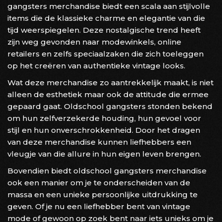
gangsters merchandise biedt een scala aan stijlvolle
items die de klassieke charme en elegantie van die
tijd weerspiegelen. Deze nostalgische trend heeft
zijn weg gevonden naar modewinkels, online
retailers en zelfs speciaalzaken die zich toeleggen
op het creëren van authentieke vintage looks.
Wat deze merchandise zo aantrekkelijk maakt, is niet
alleen de esthetiek maar ook de attitude die ermee
gepaard gaat. Oldschool gangsters stonden bekend
om hun zelfverzekerde houding, hun gevoel voor
stijl en hun onverschrokkenheid. Door het dragen
van deze merchandise kunnen liefhebbers een
vleugje van die allure in hun eigen leven brengen.
Bovendien biedt oldschool gangsters merchandise
ook een manier om je te onderscheiden van de
massa en een unieke persoonlijke uitdrukking te
geven. Of je nu een liefhebber bent van vintage
mode of gewoon op zoek bent naar iets unieks om je