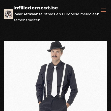
Skip
lafilledernest.be
to
Waar Afrikaanse ritmes en Europese melodieën
content
samensmelten.