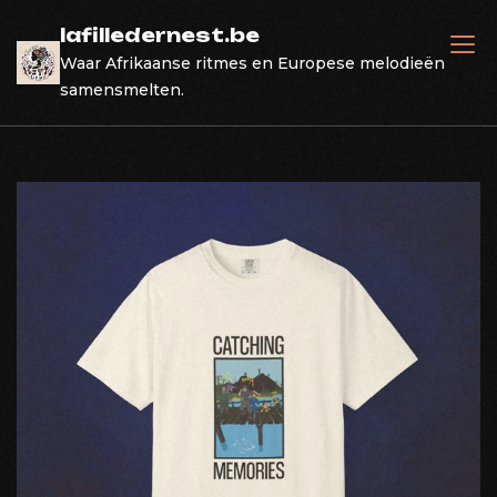
Skip
lafilledernest.be
to
Waar Afrikaanse ritmes en Europese melodieën
content
samensmelten.