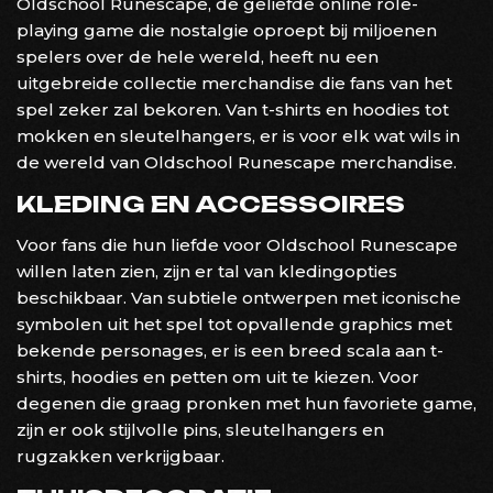
Oldschool Runescape, de geliefde online role-
playing game die nostalgie oproept bij miljoenen
spelers over de hele wereld, heeft nu een
uitgebreide collectie merchandise die fans van het
spel zeker zal bekoren. Van t-shirts en hoodies tot
mokken en sleutelhangers, er is voor elk wat wils in
de wereld van Oldschool Runescape merchandise.
KLEDING EN ACCESSOIRES
Voor fans die hun liefde voor Oldschool Runescape
willen laten zien, zijn er tal van kledingopties
beschikbaar. Van subtiele ontwerpen met iconische
symbolen uit het spel tot opvallende graphics met
bekende personages, er is een breed scala aan t-
shirts, hoodies en petten om uit te kiezen. Voor
degenen die graag pronken met hun favoriete game,
zijn er ook stijlvolle pins, sleutelhangers en
rugzakken verkrijgbaar.