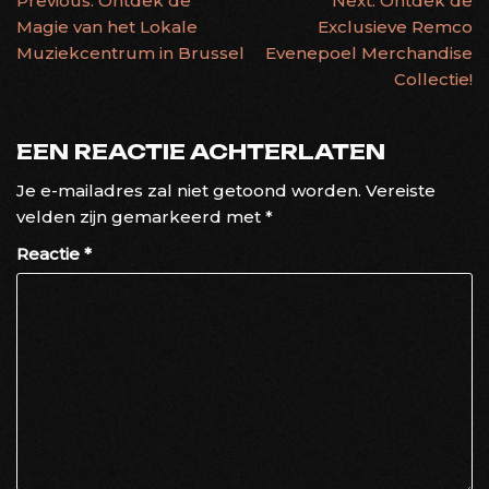
BERICHTNAVIGATIE
Previous:
Ontdek de
Next:
Ontdek de
Magie van het Lokale
Exclusieve Remco
Muziekcentrum in Brussel
Evenepoel Merchandise
Collectie!
EEN REACTIE ACHTERLATEN
Je e-mailadres zal niet getoond worden.
Vereiste
velden zijn gemarkeerd met
*
Reactie
*