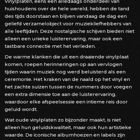
Vinylplaten, eens een alledaags onderdeel van
huishoudens over de hele wereld, hebben de tand
des tijds doorstaan en blijven vandaag de dag een
geliefd verzamelobject voor muziekliefhebbers van
alle leeftijden. Deze nostalgische schijven bieden niet
alleen een unieke luisterervaring, maar ook een
tastbare connectie met het verleden.
De warme klanken die uit een draaiende vinylplaat
komen, roepen herinneringen op aan vervlogen
tijden waarin muziek nog werd beluisterd als een
ceremonie. Het kraken van de naald op het vinyl en
het zachte suizen tussen de nummers door voegen
een extra dimensie toe aan de luisterervaring,
waardoor elke afspeelsessie een intieme reis door
geluid wordt.
Wat oude vinylplaten zo bijzonder maakt, is niet
alleen hun geluidskwaliteit, maar ook hun artistieke
waarde. De iconische albumhoezen en labels zijn