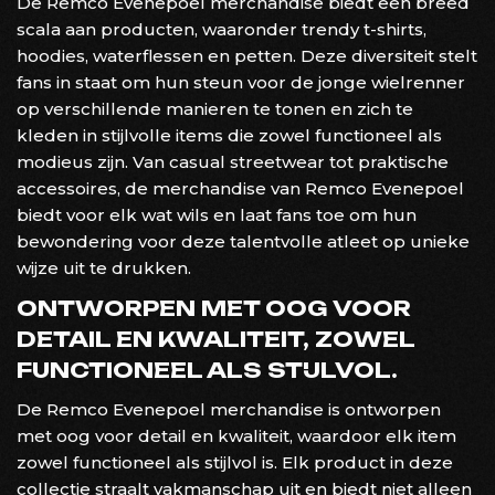
De Remco Evenepoel merchandise biedt een breed
scala aan producten, waaronder trendy t-shirts,
hoodies, waterflessen en petten. Deze diversiteit stelt
fans in staat om hun steun voor de jonge wielrenner
op verschillende manieren te tonen en zich te
kleden in stijlvolle items die zowel functioneel als
modieus zijn. Van casual streetwear tot praktische
accessoires, de merchandise van Remco Evenepoel
biedt voor elk wat wils en laat fans toe om hun
bewondering voor deze talentvolle atleet op unieke
wijze uit te drukken.
ONTWORPEN MET OOG VOOR
DETAIL EN KWALITEIT, ZOWEL
FUNCTIONEEL ALS STIJLVOL.
De Remco Evenepoel merchandise is ontworpen
met oog voor detail en kwaliteit, waardoor elk item
zowel functioneel als stijlvol is. Elk product in deze
collectie straalt vakmanschap uit en biedt niet alleen