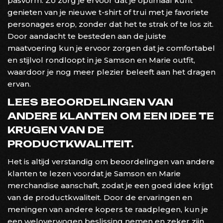
pasvorm. Zo zorg je ervoor dat je optimaal kunt
genieten van je nieuwe t-shirt of trui met je favoriete
personages erop, zonder dat het te strak of te los zit.
Door aandacht te besteden aan de juiste
maatvoering kun je ervoor zorgen dat je comfortabel
en stijlvol rondloopt in je Samson en Marie outfit,
waardoor je nog meer plezier beleeft aan het dragen
ervan.
LEES BEOORDELINGEN VAN
ANDERE KLANTEN OM EEN IDEE TE
KRIJGEN VAN DE
PRODUCTKWALITEIT.
Het is altijd verstandig om beoordelingen van andere
klanten te lezen voordat je Samson en Marie
merchandise aanschaft, zodat je een goed idee krijgt
van de productkwaliteit. Door de ervaringen en
meningen van andere kopers te raadplegen, kun je
een weloverwogen beslissing nemen en zeker zijn