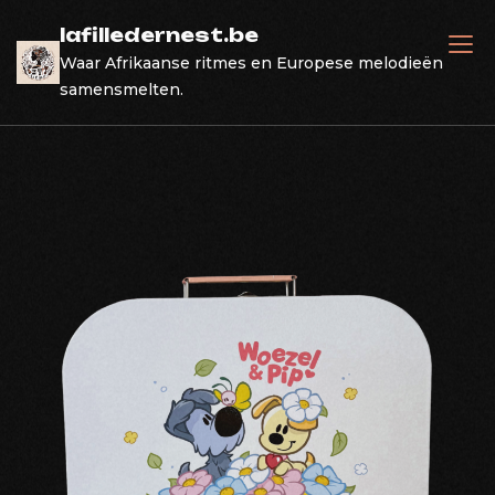
Skip
lafilledernest.be
to
Waar Afrikaanse ritmes en Europese melodieën
content
samensmelten.