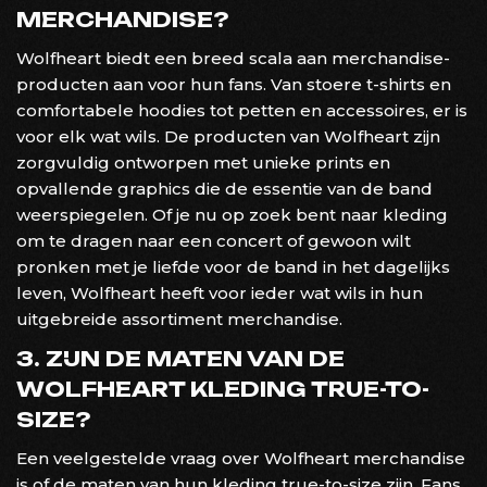
MERCHANDISE?
Wolfheart biedt een breed scala aan merchandise-
producten aan voor hun fans. Van stoere t-shirts en
comfortabele hoodies tot petten en accessoires, er is
voor elk wat wils. De producten van Wolfheart zijn
zorgvuldig ontworpen met unieke prints en
opvallende graphics die de essentie van de band
weerspiegelen. Of je nu op zoek bent naar kleding
om te dragen naar een concert of gewoon wilt
pronken met je liefde voor de band in het dagelijks
leven, Wolfheart heeft voor ieder wat wils in hun
uitgebreide assortiment merchandise.
3. ZIJN DE MATEN VAN DE
WOLFHEART KLEDING TRUE-TO-
SIZE?
Een veelgestelde vraag over Wolfheart merchandise
is of de maten van hun kleding true-to-size zijn. Fans