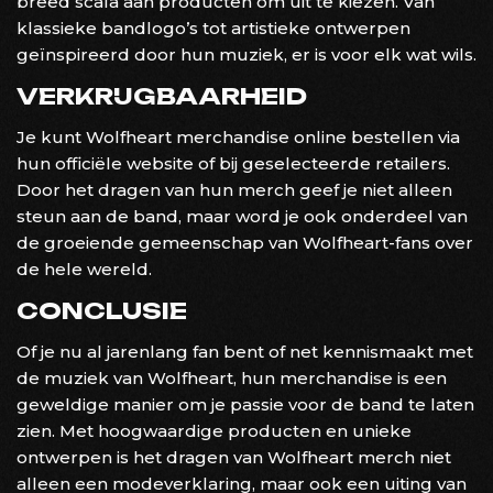
breed scala aan producten om uit te kiezen. Van
klassieke bandlogo’s tot artistieke ontwerpen
geïnspireerd door hun muziek, er is voor elk wat wils.
VERKRIJGBAARHEID
Je kunt Wolfheart merchandise online bestellen via
hun officiële website of bij geselecteerde retailers.
Door het dragen van hun merch geef je niet alleen
steun aan de band, maar word je ook onderdeel van
de groeiende gemeenschap van Wolfheart-fans over
de hele wereld.
CONCLUSIE
Of je nu al jarenlang fan bent of net kennismaakt met
de muziek van Wolfheart, hun merchandise is een
geweldige manier om je passie voor de band te laten
zien. Met hoogwaardige producten en unieke
ontwerpen is het dragen van Wolfheart merch niet
alleen een modeverklaring, maar ook een uiting van