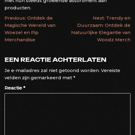
met hun steeds groeiende assortiment aan
producten.
BERICHTNAVIGATIE
Previous:
Ontdek de
Next:
Trendy en
Magische Wereld van
Duurzaam: Ontdek de
Woezel en Pip
Natuurlijke Elegantie van
Merchandise
Woodz Merch
EEN REACTIE ACHTERLATEN
Je e-mailadres zal niet getoond worden.
Vereiste
velden zijn gemarkeerd met
*
Reactie
*