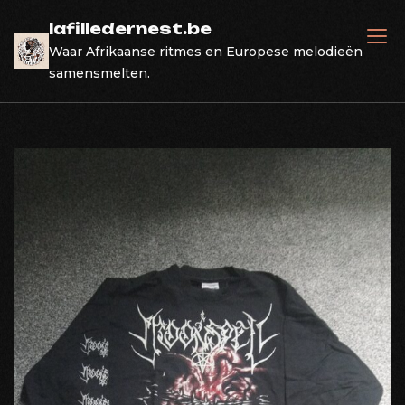
Skip
lafilledernest.be
to
Waar Afrikaanse ritmes en Europese melodieën
content
samensmelten.