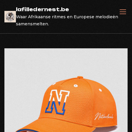
Skip
lafilledernest.be
to
Waar Afrikaanse ritmes en Europese melodieën
content
samensmelten.