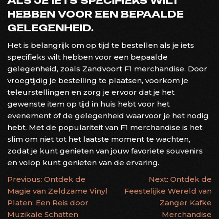
ALS JE IETS SPECIFIEKS WILT
HEBBEN VOOR EEN BEPAALDE
GELEGENHEID.
Het is belangrijk om op tijd te bestellen als je iets
specifieks wilt hebben voor een bepaalde
gelegenheid, zoals Zandvoort F1 merchandise. Door
vroegtijdig je bestelling te plaatsen, voorkom je
teleurstellingen en zorg je ervoor dat je het
gewenste item op tijd in huis hebt voor het
evenement of de gelegenheid waarvoor je het nodig
hebt. Met de populariteit van F1 merchandise is het
slim om niet tot het laatste moment te wachten,
zodat je kunt genieten van jouw favoriete souvenirs
en volop kunt genieten van de ervaring.
BERICHTNAVIGATIE
Previous:
Ontdek de
Next:
Ontdek de
Magie van Zeldzame Vinyl
Feestelijke Wereld van
Platen: Een Reis door
Zanger Kafke
Muzikale Schatten
Merchandise