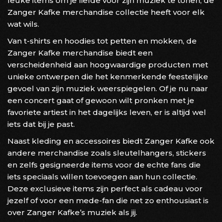
leuke items om je liefde voor zijn muziek te tonen, de
Zanger Kafke merchandise collectie heeft voor elk
wat wils.
Van t-shirts en hoodies tot petten en mokken, de
Zanger Kafke merchandise biedt een
verscheidenheid aan hoogwaardige producten met
unieke ontwerpen die het kenmerkende feestelijke
gevoel van zijn muziek weerspiegelen. Of je nu naar
een concert gaat of gewoon wilt pronken met je
favoriete artiest in het dagelijks leven, er is altijd wel
iets dat bij je past.
Naast kleding en accessoires biedt Zanger Kafke ook
andere merchandise zoals sleutelhangers, stickers
en zelfs gesigneerde items voor de echte fans die
iets speciaals willen toevoegen aan hun collectie.
Deze exclusieve items zijn perfect als cadeau voor
jezelf of voor een mede-fan die net zo enthousiast is
over Zanger Kafke’s muziek als jij.