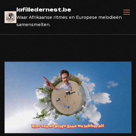
Skip
lafilledernest.be
to
Waar Afrikaanse ritmes en Europese melodieën
content
samensmelten.